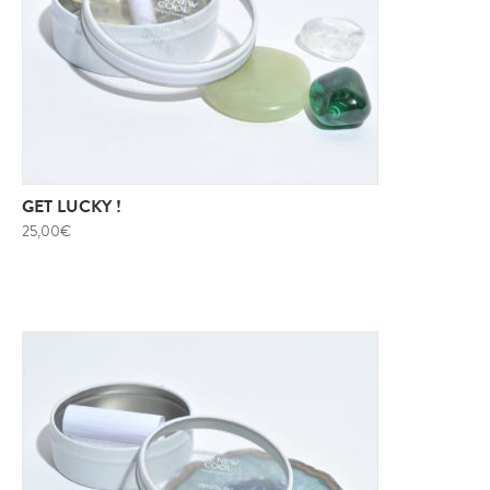
GET LUCKY !
25,00
€