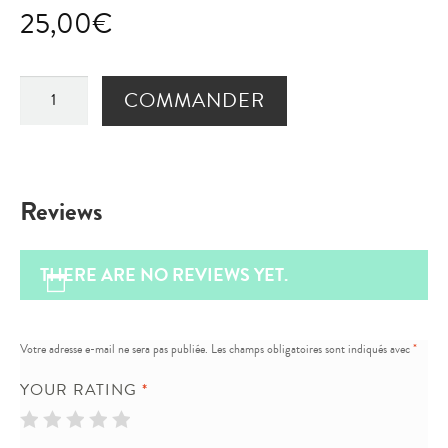
25,00
€
Sweet
COMMANDER
dreams
quantity
Reviews
THERE ARE NO REVIEWS YET.
Votre adresse e-mail ne sera pas publiée.
Les champs obligatoires sont indiqués avec
*
YOUR RATING
*