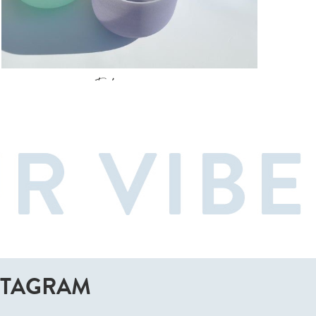
10 February 2022
SOUND THERAPY IS THE NEW COOL !
STAGRAM