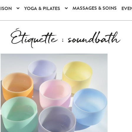
MASSAGES & SOINS
AISON
YOGA & PILATES
EVE
Étiquette :
soundbath