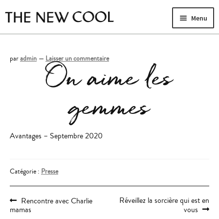
Aller
Aller
Menu
à
au
la
contenu
navigation
par
admin
—
Laisser un commentaire
On aime les
LA MAISON
Ouvr
YOGA & PILATES
le
Ouvr
gemmes
men
MASSAGES & SOINS
le
enfa
EVENTS
men
Ouvr
enfa
CONTACT
le
Avantages – Septembre 2020
Journal
men
enfa
Catégorie :
Presse
Navigation
Article
Article
Réveillez la sorcière qui est en
Rencontre avec Charlie
précédent :
suivant :
de
mamas
vous