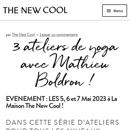
Aller
Aller
Menu
à
au
la
contenu
navigation
par
The New Cool
—
Laisser un commentaire
3 ateliers de yoga
LA MAISON
Ouvr
YOGA & PILATES
le
Ouvr
avec Mathieu
men
MASSAGES & SOINS
le
enfa
EVENTS
men
Ouvr
Boldron !
enfa
CONTACT
le
Journal
men
enfa
EVENEMENT : LES 5, 6 et 7 Mai 2023 ​à La
Maison The New Cool !
DANS CETTE SÉRIE D’ATELIERS