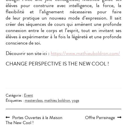
élèves pour construire avec intelligence, la force, la
flexibilité et l’alignement nécessaires pour faire
de leur pratique un nouveau mode d’expression. Il sait
créer des séquences de cours qui amènent une profonde
connexion entre le corps et l’esprit, tout en invitant ses
élèves à expérimenter à la fois la légèreté et une profonde
conscience de soi.
Découvrir son site ici :
https://www.mathieuboldron.com/
CHANGE PERSPECTIVE IS THE NEW COOL !
Catégorie :
Event
Étiquettes :
masterclass
,
mathieu boldron
,
yoga
Navigation
Article
Article
Portes Ouvertes à la Maison
Offre Parrainage
précédent :
suivant :
de
The New Cool !