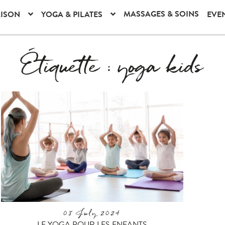
MASSAGES & SOINS
AISON
YOGA & PILATES
EVE
Étiquette :
yoga kids
08 July 2024
LE YOGA POUR LES ENFANTS